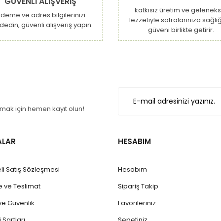
GÜVENLİ ALIŞVERİŞ
katkısız üretim ve geleneks
deme ve adres bilgilerinizi
lezzetiyle sofralarınıza sağlığ
dedin, güvenli alışveriş yapın.
güveni birlikte getirir.
Gönder
ak için hemen kayıt olun!
ALAR
HESABIM
li Satış Sözleşmesi
Hesabım
ve Teslimat
Sipariş Takip
k ve Güvenlik
Favorileriniz
 Şartları
Sepetiniz