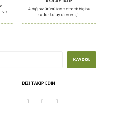
KOLAY İADE
el
Aldığınız ürünü iade etmek hiç bu
ı ve
kadar kolay olmamıştı.
KAYDOL
BİZİ TAKİP EDİN