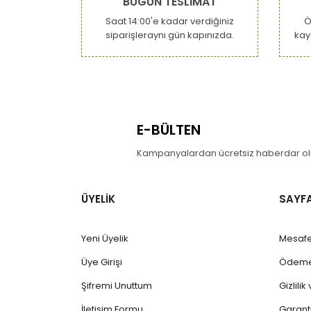
BUGÜN TESLİMAT
Ürün fiyatı diğer sitelerden daha pahalı.
Saat 14:00'e kadar verdiğiniz
Ö
Bu ürüne benzer farklı alternatifler olmalı.
siparişleraynı gün kapınızda.
kay
E-BÜLTEN
Kampanyalardan ücretsiz haberdar olm
ÜYELİK
SAYF
Yeni Üyelik
Mesafe
Üye Girişi
Ödeme 
Şifremi Unuttum
Gizlili
İletişim Formu
Garanti