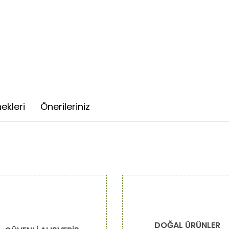
ekleri
Önerileriniz
da ve diğer konularda yetersiz gördüğünüz noktaları öneri formunu kulla
Bu ürüne ilk yorumu siz yapın!
or.
Yorum Yaz
DOĞAL ÜRÜNLER