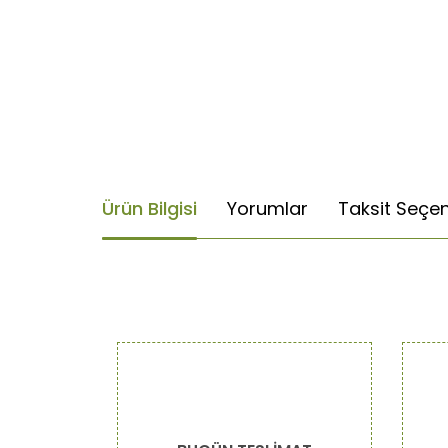
Ürün Bilgisi
Yorumlar
Taksit Seçen
Bu ürünün fiyat bilgisi, resim, ürün açıklamaların
Görüş ve önerileriniz için teşekkür ederiz.
Ürün resmi kalitesiz, bozuk veya görüntülenemiy
Ürün açıklamasında eksik bilgiler bulunuyor.
Ürün bilgilerinde hatalar bulunuyor.