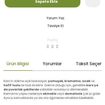
Sepete Ekle
Yorum Yaz
Tavsiye Et
Paylaş
Ürün Bilgisi
Yorumlar
Taksit Seçenek
Kars’ın dökme açık taze kaşarı,
yumuşak, kremamsı
,
sıcak
ve
hafif tuzlu
bir tadı ile bilinir. Dökme olduğu için, genellikle
kare ya
da yuvarlak şekillerde
satılabilir ve kolayca dilimlenebilir.
Kremamsı yapısı nedeniyle
ekmekle
veya
domatesle
çok iyi gider.
Ayrıca, kahvaltılarda ya da ara öğünlerde rahatlıkla tüketilebilir.