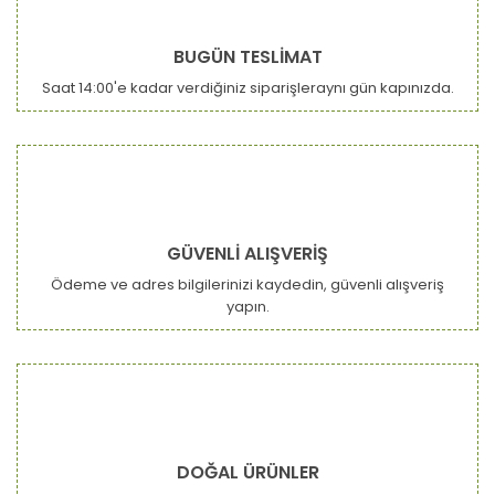
Yorum Yaz
Ürün resmi kalitesiz, bozuk veya görüntülenemiyor.
BUGÜN TESLİMAT
Ürün açıklamasında eksik bilgiler bulunuyor.
Saat 14:00'e kadar verdiğiniz siparişleraynı gün kapınızda.
Ürün bilgilerinde hatalar bulunuyor.
Ürün fiyatı diğer sitelerden daha pahalı.
Bu ürüne benzer farklı alternatifler olmalı.
GÜVENLİ ALIŞVERİŞ
Ödeme ve adres bilgilerinizi kaydedin, güvenli alışveriş
yapın.
Gönder
DOĞAL ÜRÜNLER