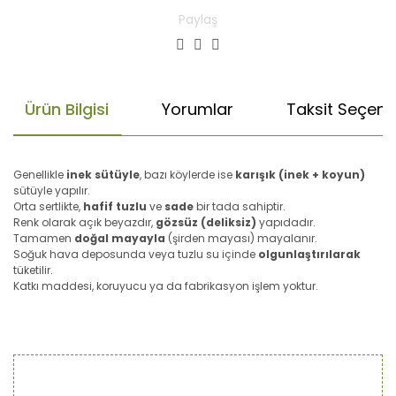
Paylaş
Ürün Bilgisi
Yorumlar
Taksit Seçenek
Genellikle
inek sütüyle
, bazı köylerde ise
karışık (inek + koyun)
sütüyle yapılır.
Orta sertlikte,
hafif tuzlu
ve
sade
bir tada sahiptir.
Renk olarak açık beyazdır,
gözsüz (deliksiz)
yapıdadır.
Tamamen
doğal mayayla
(şirden mayası) mayalanır.
Soğuk hava deposunda veya tuzlu su içinde
olgunlaştırılarak
tüketilir.
Katkı maddesi, koruyucu ya da fabrikasyon işlem yoktur.
Bu ürünün fiyat bilgisi, resim, ürün açıklamalarında ve diğer
konularda yetersiz gördüğünüz noktaları öneri formunu
Bu ürüne ilk yorumu siz yapın!
kullanarak tarafımıza iletebilirsiniz.
Görüş ve önerileriniz için teşekkür ederiz.