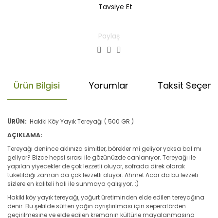
Tavsiye Et
Paylaş
Ürün Bilgisi
Yorumlar
Taksit Seçenek
ÜRÜN:
Hakiki Köy Yayık Tereyağı ( 500 GR )
AÇIKLAMA:
Tereyağı denince aklınıza simitler, börekler mi geliyor yoksa bal mı
geliyor? Bizce hepsi sırası ile gözünüzde canlanıyor. Tereyağı ile
yapılan yiyecekler de çok lezzetli oluyor, sofrada direk olarak
tüketildiği zaman da çok lezzetli oluyor. Ahmet Acar da bu lezzeti
sizlere en kaliteli hali ile sunmaya çalışıyor. :)
Hakiki köy yayık tereyağı, yoğurt üretiminden elde edilen tereyağına
denir. Bu şekilde sütten yağın ayrıştırılması için seperatörden
geçirilmesine ve elde edilen kremanın kültürle mayalanmasına