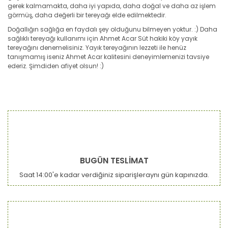
gerek kalmamakta, daha iyi yapıda, daha doğal ve daha az işlem
görmüş, daha değerli bir tereyağı elde edilmektedir.
Doğallığın sağlığa en faydalı şey olduğunu bilmeyen yoktur. :) Daha
sağlıklı tereyağı kullanımı için Ahmet Acar Süt hakiki köy yayık
tereyağını denemelisiniz. Yayık tereyağının lezzeti ile henüz
tanışmamış iseniz Ahmet Acar kalitesini deneyimlemenizi tavsiye
ederiz. Şimdiden afiyet olsun! :)
Bu ürünün fiyat bilgisi, resim, ürün açıklamalarında ve diğer
konularda yetersiz gördüğünüz noktaları öneri formunu
Bu ürüne ilk yorumu siz yapın!
kullanarak tarafımıza iletebilirsiniz.
Görüş ve önerileriniz için teşekkür ederiz.
Yorum Yaz
Ürün resmi kalitesiz, bozuk veya görüntülenemiyor.
BUGÜN TESLİMAT
Ürün açıklamasında eksik bilgiler bulunuyor.
Saat 14:00'e kadar verdiğiniz siparişleraynı gün kapınızda.
Ürün bilgilerinde hatalar bulunuyor.
Ürün fiyatı diğer sitelerden daha pahalı.
Bu ürüne benzer farklı alternatifler olmalı.