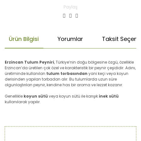
Paylaş
Ürün Bilgisi
Yorumlar
Taksit Seçenek
Erzincan Tulum Peyniri
, Türkiye’nin doğu bölgesine özgü, özellikle
Erzincan’da üretilen çok özel ve karakteristik bir peynir çeşididir. Adını,
üretiminde kullanılan
tulum torbasından
yani keçi veya koyun
derisinden yapılan torbadan alır. Bu tulumlarda uzun süre
olgunlaştırılan peynir, kendine has bir aroma ve lezzet kazanır.
Genellikle
koyun sütü
veya koyun sütü ile karışık
inek sütü
kullanılarak yapılır.
Bu ürünün fiyat bilgisi, resim, ürün açıklamalarında ve diğer
konularda yetersiz gördüğünüz noktaları öneri formunu
Bu ürüne ilk yorumu siz yapın!
kullanarak tarafımıza iletebilirsiniz.
Görüş ve önerileriniz için teşekkür ederiz.