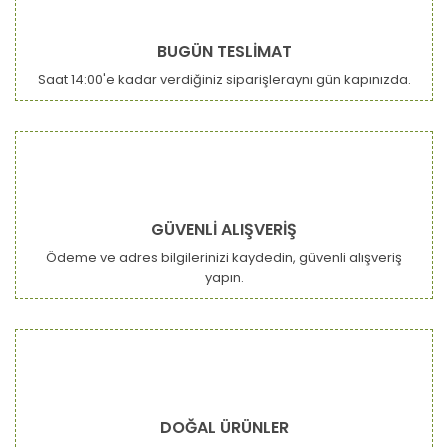
Yorum Yaz
Ürün resmi kalitesiz, bozuk veya görüntülenemiyor.
BUGÜN TESLİMAT
Ürün açıklamasında eksik bilgiler bulunuyor.
Saat 14:00'e kadar verdiğiniz siparişleraynı gün kapınızda.
Ürün bilgilerinde hatalar bulunuyor.
Ürün fiyatı diğer sitelerden daha pahalı.
Bu ürüne benzer farklı alternatifler olmalı.
GÜVENLİ ALIŞVERİŞ
Ödeme ve adres bilgilerinizi kaydedin, güvenli alışveriş
yapın.
Gönder
DOĞAL ÜRÜNLER