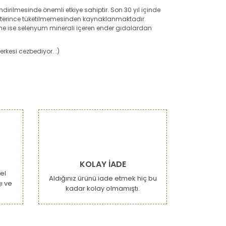
rilmesinde önemli etkiye sahiptir. Son 30 yıl içinde
n yeterince tüketilmemesinden kaynaklanmaktadır.
e ise selenyum minerali içeren ender gıdalardan
rkesi cezbediyor. :)
narak tarafımıza iletebilirsiniz.
KOLAY İADE
el
Aldığınız ürünü iade etmek hiç bu
ı ve
kadar kolay olmamıştı.