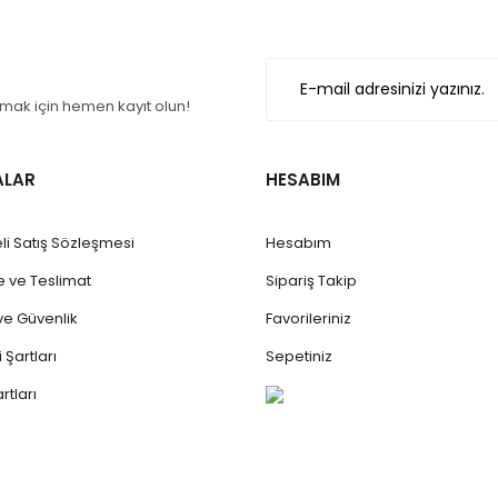
Gönder
ak için hemen kayıt olun!
ALAR
HESABIM
li Satış Sözleşmesi
Hesabım
ve Teslimat
Sipariş Takip
k ve Güvenlik
Favorileriniz
 Şartları
Sepetiniz
rtları