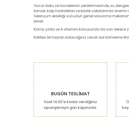
Vücut doku ve hücrelerinin yenilenmesinde, su dengesin
kanser, kalp hastalıkları ve kısırlık vakalarında önem
Selenyum eksikliği vücudun genel savunma mekanizmas
biridir.
Köme, çinko ve A vitamini konusunda da son derece zen
Kalitesi ile hayran kalacağınız cevizli dut kömesine Ah
Bu ürünün fiyat bilgisi, resim, ürün açıklamaların
Görüş ve önerileriniz için teşekkür ederiz.
Ürün resmi kalitesiz, bozuk veya görüntülenemiy
Ürün açıklamasında eksik bilgiler bulunuyor.
Ürün bilgilerinde hatalar bulunuyor.
BUGÜN TESLİMAT
Ürün fiyatı diğer sitelerden daha pahalı.
Saat 14:00'e kadar verdiğiniz
Ö
Bu ürüne benzer farklı alternatifler olmalı.
siparişleraynı gün kapınızda.
kay